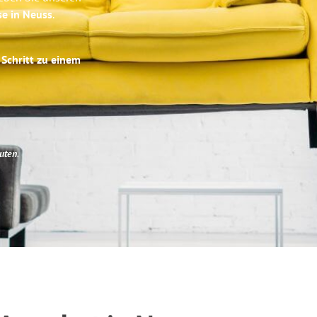
se in Neuss
.
 Schritt zu einem
uten
.