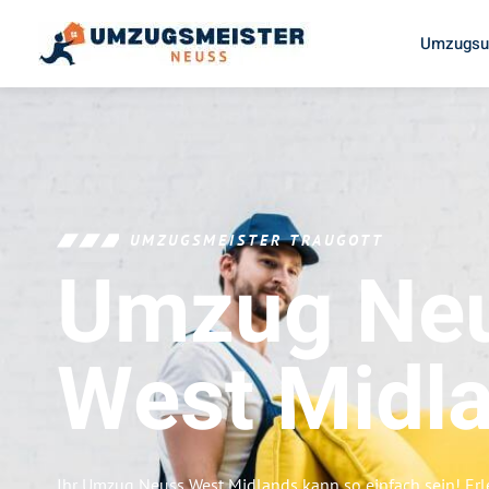
Umzugsu
UMZUGSMEISTER TRAUGOTT
Umzug Ne
West Midl
Ihr Umzug Neuss West Midlands kann so einfach sein! Erl