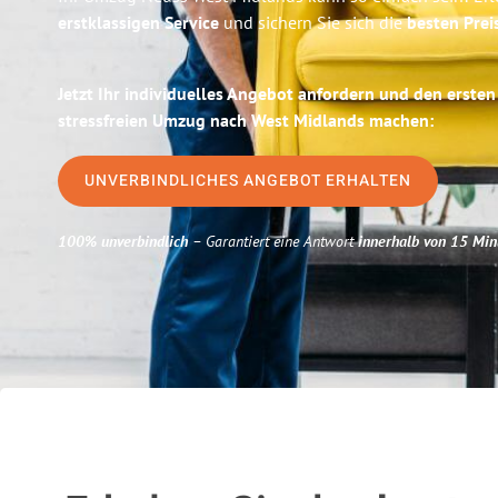
erstklassigen Service
und sichern Sie sich die
besten Prei
Jetzt Ihr individuelles Angebot anfordern und den ersten
stressfreien Umzug nach West Midlands machen:
UNVERBINDLICHES ANGEBOT ERHALTEN
100% unverbindlich
– Garantiert eine Antwort
innerhalb von 15 Min