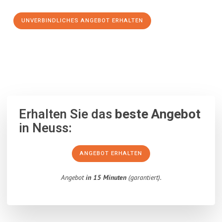
UNVERBINDLICHES ANGEBOT ERHALTEN
100% unverbindlich
– Garantiert eine Antwort
innerhalb von 15
Minuten
.
Erhalten Sie das
beste Angebot
in Neuss:
ANGEBOT ERHALTEN
Angebot
in 15 Minuten
(garantiert).