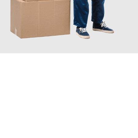
JETZT ANFRAGEN
Erleben Sie mit Umzugsmeister Traugott Neuss, wie
einfach und
stressfrei Ihr Umzug Neuss West Lothian
sein kann. Unser
Expertenteam steht bereit, um Ihnen einen reibungslosen
Übergang in Ihr neues Zuhause zu garantieren.