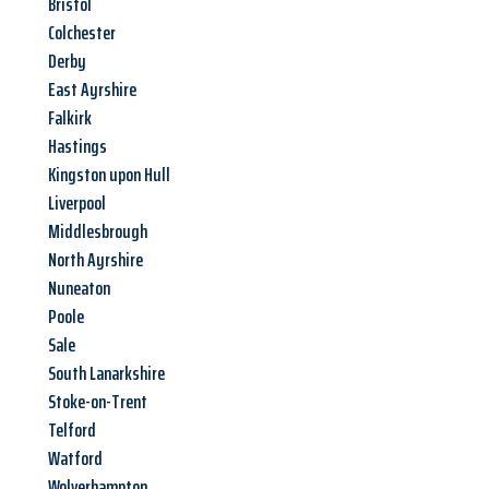
Bristol
Colchester
Derby
East Ayrshire
Falkirk
Hastings
Kingston upon Hull
Liverpool
Middlesbrough
North Ayrshire
Nuneaton
Poole
Sale
South Lanarkshire
Stoke-on-Trent
Telford
Watford
Wolverhampton