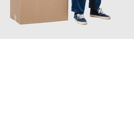
JETZT ANFRAGEN
Erleben Sie mit Umzugsmeister Traugott Neuss, wie
einfach und
stressfrei Ihr Umzug Neuss Plymouth
sein kann. Unser
Expertenteam steht bereit, um Ihnen einen reibungslosen
Übergang in Ihr neues Zuhause zu garantieren.
Jetzt
unverbindliches Angebot
erhalten &