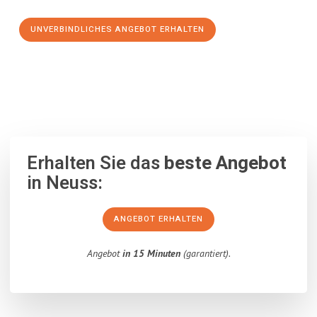
UNVERBINDLICHES ANGEBOT ERHALTEN
100% unverbindlich
– Garantiert eine Antwort
innerhalb von 15
Minuten
.
Erhalten Sie das
beste Angebot
in Neuss:
ANGEBOT ERHALTEN
Angebot
in 15 Minuten
(garantiert).