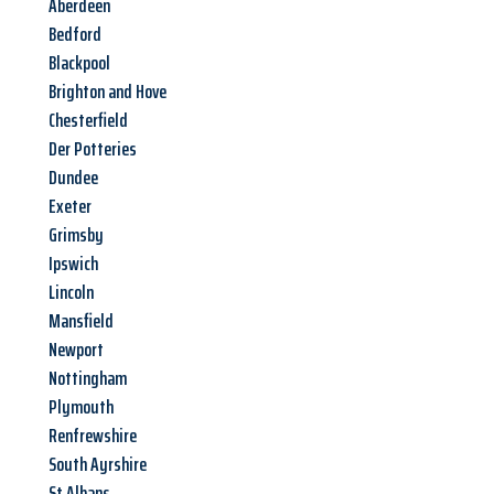
Aberdeen
Bedford
Blackpool
Brighton and Hove
Chesterfield
Der Potteries
Dundee
Exeter
Grimsby
Ipswich
Lincoln
Mansfield
Newport
Nottingham
Plymouth
Renfrewshire
South Ayrshire
St Albans