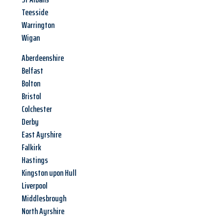
Teesside
Warrington
Wigan
Aberdeenshire
Belfast
Bolton
Bristol
Colchester
Derby
East Ayrshire
Falkirk
Hastings
Kingston upon Hull
Liverpool
Middlesbrough
North Ayrshire