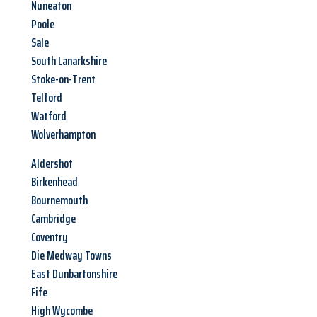
Nuneaton
Poole
Sale
South Lanarkshire
Stoke-on-Trent
Telford
Watford
Wolverhampton
Aldershot
Birkenhead
Bournemouth
Cambridge
Coventry
Die Medway Towns
East Dunbartonshire
Fife
High Wycombe