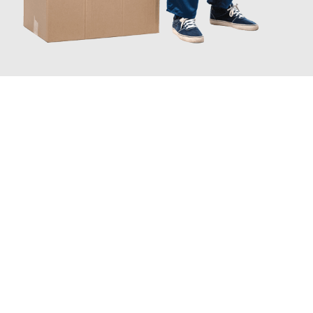
JETZT ANFRAGEN
Erleben Sie mit Umzugsmeister Traugott Neuss, wie
einfach und
stressfrei Ihr Umzug Neuss England
sein kann. Unser
Expertenteam steht bereit, um Ihnen einen reibungslosen
Übergang in Ihr neues Zuhause zu garantieren.
Jetzt
unverbindliches Angebot
erhalten &
100€ sparen: