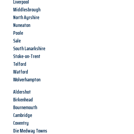
Liverpool
Middlesbrough
North Ayrshire
Nuneaton
Poole
Sale
South Lanarkshire
Stoke-on-Trent
Telford
Watford
Wolverhampton
Aldershot
Birkenhead
Bournemouth
Cambridge
Coventry
Die Medway Towns