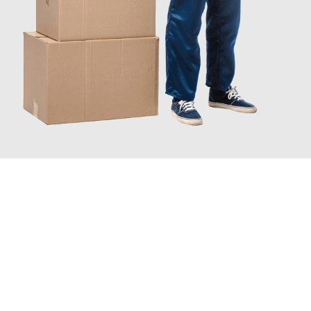
JETZT ANFRAGEN
Erleben Sie mit Umzugsmeister Traugott Neuss, wie
einfach und
stressfrei Ihr Umzug Neuss Brighton and Hove
sein kann.