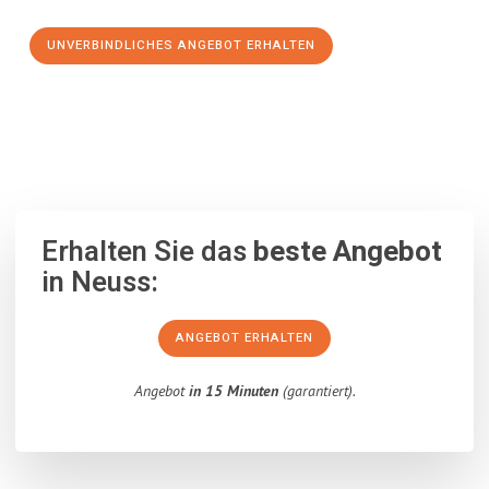
UNVERBINDLICHES ANGEBOT ERHALTEN
100% unverbindlich
– Garantiert eine Antwort
innerhalb von 15
Minuten
.
Erhalten Sie das
beste Angebot
in Neuss:
ANGEBOT ERHALTEN
Angebot
in 15 Minuten
(garantiert).