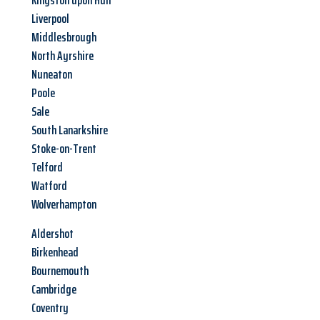
Kingston upon Hull
Liverpool
Middlesbrough
North Ayrshire
Nuneaton
Poole
Sale
South Lanarkshire
Stoke-on-Trent
Telford
Watford
Wolverhampton
Aldershot
Birkenhead
Bournemouth
Cambridge
Coventry