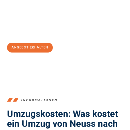
Unser Expertenteam steht bereit, um Ihnen einen reibungslosen
Übergang in Ihr neues Zuhause zu garantieren.
Jetzt
unverbindliches Angebot
erhalten &
100€ sparen:
ANGEBOT ERHALTEN
+4915792653371
INFORMATIONEN
Umzugskosten: Was kostet
ein Umzug von Neuss nach