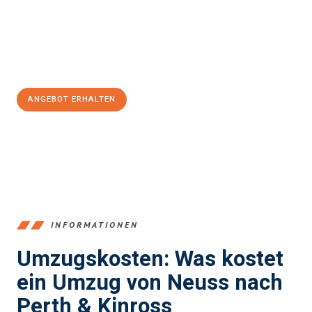
Übergang in Ihr neues Zuhause zu garantieren.
Jetzt
unverbindliches Angebot
erhalten &
100€ sparen:
ANGEBOT ERHALTEN
+4915792653371
INFORMATIONEN
Umzugskosten: Was kostet
ein Umzug von Neuss nach
Perth & Kinross