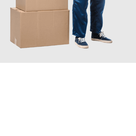
JETZT ANFRAGEN
Erleben Sie mit Umzugsmeister Traugott Neuss, wie
einfach und
stressfrei Ihr Umzug Neuss Perth & Kinross
sein kann. Unser
Expertenteam steht bereit, um Ihnen einen reibungslosen