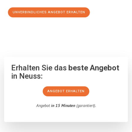
UNVERBINDLICHES ANGEBOT ERHALTEN
100% unverbindlich
– Garantiert eine Antwort
innerhalb von 15
Minuten
.
Erhalten Sie das
beste Angebot
in Neuss:
ANGEBOT ERHALTEN
Angebot
in 15 Minuten
(garantiert).