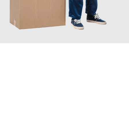
JETZT ANFRAGEN
Erleben Sie mit Umzugsmeister Traugott Neuss, wie
einfach und
stressfrei Ihr Umzug Neuss Manchester
sein kann. Unser
Expertenteam steht bereit, um Ihnen einen reibungslosen
Übergang in Ihr neues Zuhause zu garantieren.