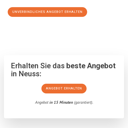
UNVERBINDLICHES ANGEBOT ERHALTEN
100% unverbindlich
– Garantiert eine Antwort
innerhalb von 15
Minuten
.
Erhalten Sie das
beste Angebot
in Neuss:
ANGEBOT ERHALTEN
Angebot
in 15 Minuten
(garantiert).