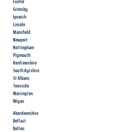
Exeter
Grimsby
Ipswich
Lincoln
Mansfield
Newport
Nottingham
Plymouth
Renfrewshire
South Ayrshire
St Albans
Teesside
Warrington
Wigan
Aberdeenshire
Belfast
Bolton