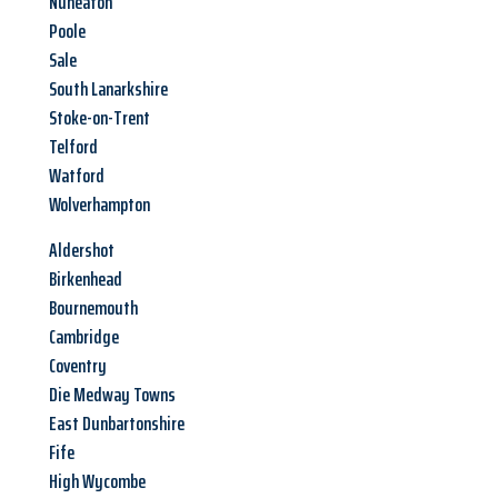
Nuneaton
Poole
Sale
South Lanarkshire
Stoke-on-Trent
Telford
Watford
Wolverhampton
Aldershot
Birkenhead
Bournemouth
Cambridge
Coventry
Die Medway Towns
East Dunbartonshire
Fife
High Wycombe