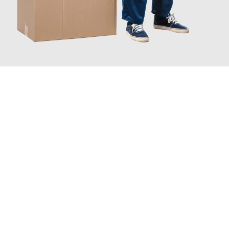
JETZT ANFRAGEN
Erleben Sie mit Umzugsmeister Traugott Neuss, wie
einfach und
stressfrei Ihr Umzug Neuss Highland
sein kann. Unser
Expertenteam steht bereit, um Ihnen einen reibungslosen
Übergang in Ihr neues Zuhause zu garantieren.
Jetzt
unverbindliches Angebot
erhalten &