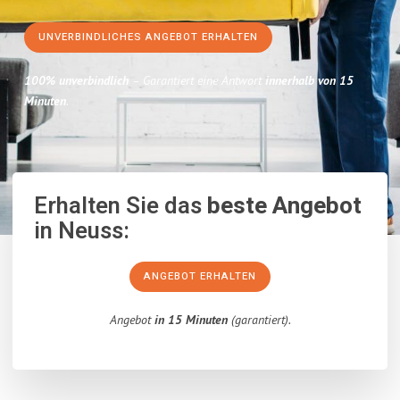
UNVERBINDLICHES ANGEBOT ERHALTEN
100% unverbindlich
– Garantiert eine Antwort
innerhalb von 15
Minuten
.
Erhalten Sie das
beste Angebot
in Neuss:
ANGEBOT ERHALTEN
Angebot
in 15 Minuten
(garantiert).