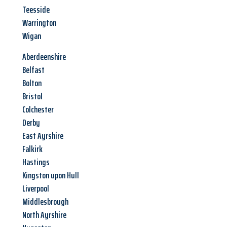
Teesside
Warrington
Wigan
Aberdeenshire
Belfast
Bolton
Bristol
Colchester
Derby
East Ayrshire
Falkirk
Hastings
Kingston upon Hull
Liverpool
Middlesbrough
North Ayrshire