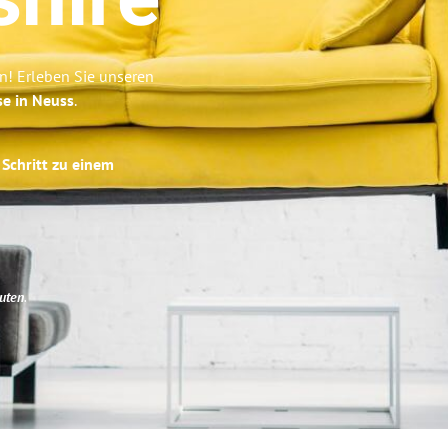
shire
n! Erleben Sie unseren
se in Neuss
.
 Schritt zu einem
uten
.