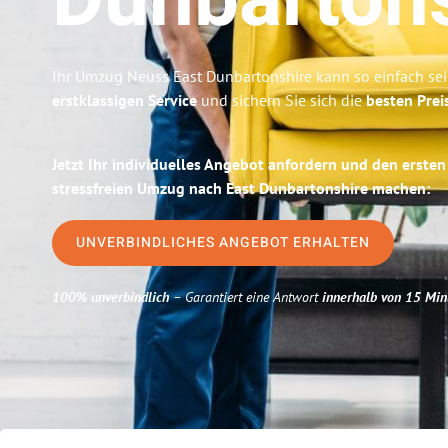
Dunbarton
Ihr Umzug Neuss East Dunbartonshire kann so einfach sei
erstklassigen Service
und sichern Sie sich die
besten Prei
Jetzt Ihr individuelles Angebot anfordern und den ersten
stressfreien Umzug nach East Dunbartonshire machen:
UNVERBINDLICHES ANGEBOT ERHALTEN
100% unverbindlich
– Garantiert eine Antwort
innerhalb von 15 Min