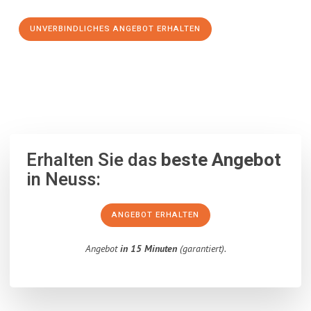
UNVERBINDLICHES ANGEBOT ERHALTEN
100% unverbindlich
– Garantiert eine Antwort
innerhalb von 15
Minuten
.
Erhalten Sie das
beste Angebot
in Neuss:
ANGEBOT ERHALTEN
Angebot
in 15 Minuten
(garantiert).