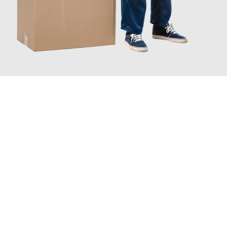
JETZT ANFRAGEN
Erleben Sie mit Umzugsmeister Traugott Neuss, wie
einfach und
stressfrei Ihr Umzug Neuss Cheltenham
sein kann. Unser
Expertenteam steht bereit, um Ihnen einen reibungslosen
Übergang in Ihr neues Zuhause zu garantieren.