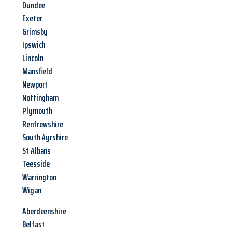
Dundee
Exeter
Grimsby
Ipswich
Lincoln
Mansfield
Newport
Nottingham
Plymouth
Renfrewshire
South Ayrshire
St Albans
Teesside
Warrington
Wigan
Aberdeenshire
Belfast