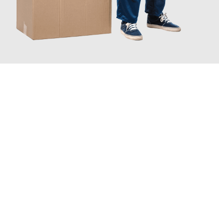
JETZT ANFRAGEN
Erleben Sie mit Umzugsmeister Traugott Neuss, wie
einfach und
stressfrei Ihr Umzug Neuss Wuppertal
sein kann. Unser
Expertenteam steht bereit, um Ihnen einen reibungslosen
Übergang in Ihr neues Zuhause zu garantieren.
Jetzt
unverbindliches Angebot
erhalten &