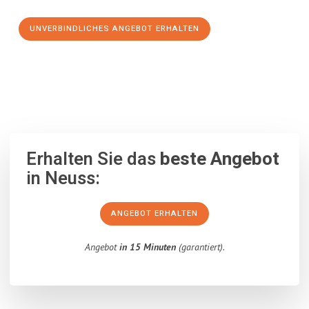
UNVERBINDLICHES ANGEBOT ERHALTEN
100% unverbindlich
– Garantiert eine Antwort
innerhalb von 15
Minuten
.
Erhalten Sie das
beste Angebot
in Neuss:
ANGEBOT ERHALTEN
Angebot
in 15 Minuten
(garantiert).