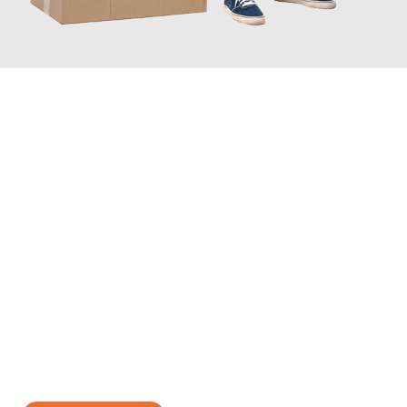
JETZT ANFRAGEN
Erleben Sie mit Umzugsmeister Traugott Neuss, wie
einfach und
stressfrei Ihr Umzug Neuss Leipzig
sein kann. Unser
Expertenteam steht bereit, um Ihnen einen reibungslosen
Übergang in Ihr neues Zuhause zu garantieren.
Jetzt
unverbindliches Angebot
erhalten &
100€ sparen: