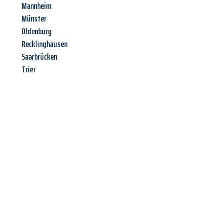
Mannheim
Münster
Oldenburg
Recklinghausen
Saarbrücken
Trier
Jetzt anfragen &
Angebot
mit Best-Preis
erhalten!
Schicken Sie uns jetzt Ihre unverbindliche Anfrage und sichern
Sie sich Ihr
individuelles Umzugsangebot für Ihr Anliegen in
Neuss
zum Best-Preis! Nutzen Sie die Gelegenheit für einen