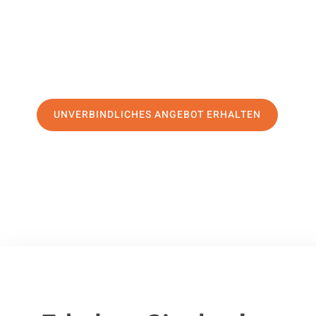
erstklassigen Service
und sichern Sie sich die
besten Prei
Jetzt Ihr individuelles Angebot anfordern und den ersten
stressfreien Umzug nach Gelsenkirchen machen:
UNVERBINDLICHES ANGEBOT ERHALTEN
100% unverbindlich
– Garantiert eine Antwort
innerhalb von 15 Min