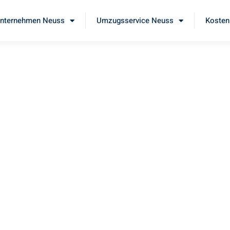
nternehmen Neuss
Umzugsservice Neuss
Kosten
uss
chen
eben Sie unseren