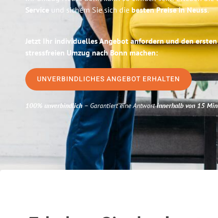
Service
und sichern Sie sich die
besten Preise in Neuss
.
Jetzt Ihr individuelles Angebot anfordern und den ersten
stressfreien Umzug nach Bonn machen:
UNVERBINDLICHES ANGEBOT ERHALTEN
100% unverbindlich
– Garantiert eine Antwort
innerhalb von 15 Min