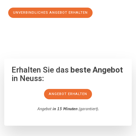
UNVERBINDLICHES ANGEBOT ERHALTEN
100% unverbindlich
– Garantiert eine Antwort
innerhalb von 15
Minuten
.
Erhalten Sie das
beste Angebot
in Neuss:
ANGEBOT ERHALTEN
Angebot
in 15 Minuten
(garantiert).