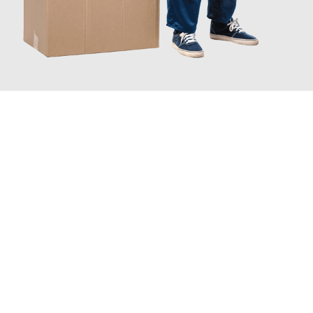
JETZT ANFRAGEN
Erleben Sie mit Umzugsmeister Traugott Neuss, wie
einfach und
stressfrei Ihr Umzug Neuss Paderborn
sein kann. Unser
Expertenteam steht bereit, um Ihnen einen reibungslosen
Übergang in Ihr neues Zuhause zu garantieren.
Jetzt
unverbindliches Angebot
erhalten &