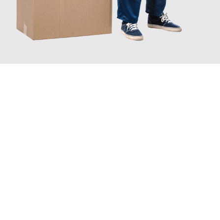
JETZT ANFRAGEN
Erleben Sie mit Umzugsmeister Traugott Neuss, wie
einfach und
stressfrei Ihr Umzug Neuss Heilbronn
sein kann. Unser
Expertenteam steht bereit, um Ihnen einen reibungslosen
Übergang in Ihr neues Zuhause zu garantieren.
Jetzt
unverbindliches Angebot
erhalten &