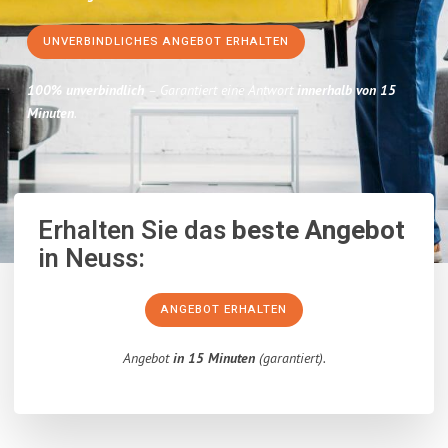
UNVERBINDLICHES ANGEBOT ERHALTEN
100% unverbindlich
– Garantiert eine Antwort
innerhalb von 15
Minuten
.
Erhalten Sie das
beste Angebot
in Neuss:
ANGEBOT ERHALTEN
Angebot
in 15 Minuten
(garantiert).