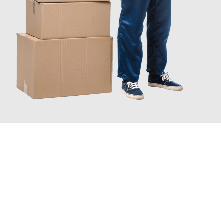
JETZT ANFRAGEN
Erleben Sie mit Umzugsmeister Traugott Neuss, wie
einfach und