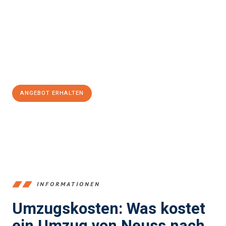
stressfrei Ihr Umzug Neuss Mönchengladbach
sein kann. Unser
Expertenteam steht bereit, um Ihnen einen reibungslosen
Übergang in Ihr neues Zuhause zu garantieren.
Jetzt
unverbindliches Angebot
erhalten &
100€ sparen:
ANGEBOT ERHALTEN
+4915792653371
INFORMATIONEN
Umzugskosten: Was kostet