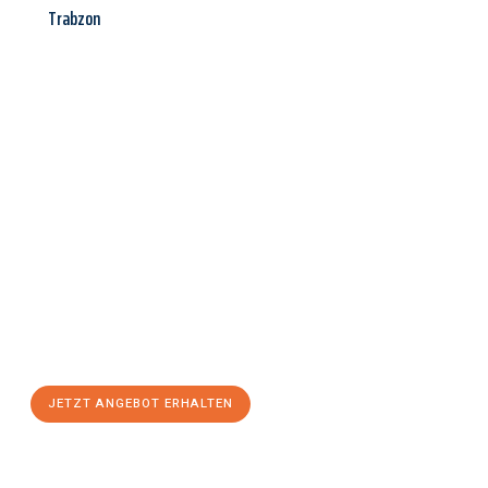
Trabzon
Jetzt anfragen &
Angebot
mit Best-Preis
erhalten!
Schicken Sie uns jetzt Ihre unverbindliche Anfrage und sichern
Sie sich Ihr
individuelles Umzugsangebot für Ihr Anliegen in
Neuss
zum Best-Preis! Nutzen Sie die Gelegenheit für einen
stressfreien Umzug
mit maximalem Komfort:
JETZT ANGEBOT ERHALTEN