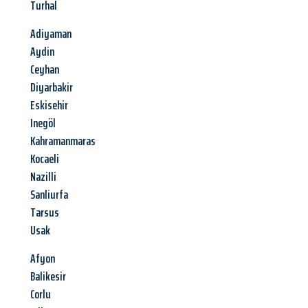
Turhal
Adiyaman
Aydin
Ceyhan
Diyarbakir
Eskisehir
Inegöl
Kahramanmaras
Kocaeli
Nazilli
Sanliurfa
Tarsus
Usak
Afyon
Balikesir
Corlu