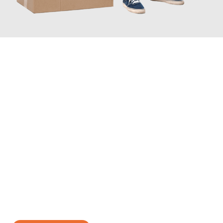
JETZT ANFRAGEN
Erleben Sie mit Umzugsmeister Traugott Neuss, wie
einfach und
stressfrei Ihr Umzug Neuss Afyon
sein kann. Unser
Expertenteam steht bereit, um Ihnen einen reibungslosen
Übergang in Ihr neues Zuhause zu garantieren.
Jetzt
unverbindliches Angebot
erhalten &
100€ sparen: