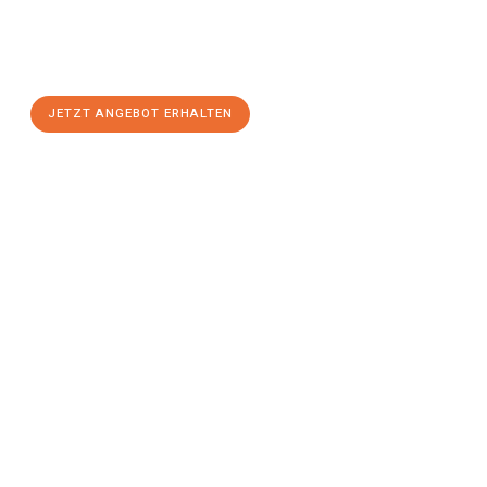
Sie sich Ihr
individuelles Umzugsangebot für Ihr Anliegen in
Neuss
zum Best-Preis! Nutzen Sie die Gelegenheit für einen
stressfreien Umzug
mit maximalem Komfort:
JETZT ANGEBOT ERHALTEN