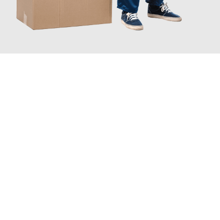
JETZT ANFRAGEN
Erleben Sie mit Umzugsmeister Traugott Neuss, wie
einfach und
stressfrei Ihr Umzug Neuss Sakarya
sein kann. Unser
Expertenteam steht bereit, um Ihnen einen reibungslosen
Übergang in Ihr neues Zuhause zu garantieren.
Jetzt
unverbindliches Angebot
erhalten &
100€ sparen: