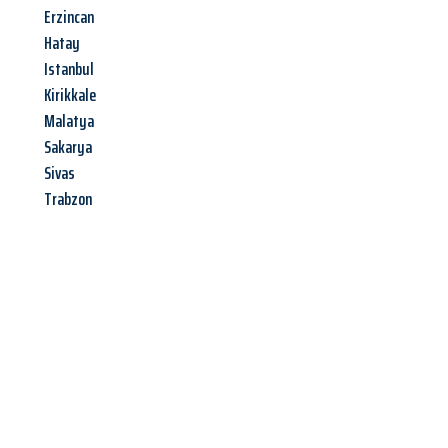
Erzincan
Hatay
Istanbul
Kirikkale
Malatya
Sakarya
Sivas
Trabzon
Jetzt anfragen &
Angebot
mit Best-Preis
erhalten!
Schicken Sie uns jetzt Ihre unverbindliche Anfrage und sichern