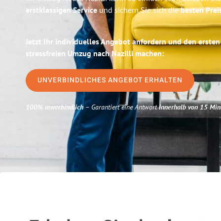
erstklassigen Service
und sichern Sie sich die
besten Prei
Jetzt Ihr individuelles Angebot anfordern und den ersten
stressfreien Umzug nach Nazilli machen:
UNVERBINDLICHES ANGEBOT ERHALTEN
100% unverbindlich
– Garantiert eine Antwort
innerhalb von 15 Min