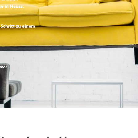
se in Neuss
.
 Schritt zu einem
uten
.