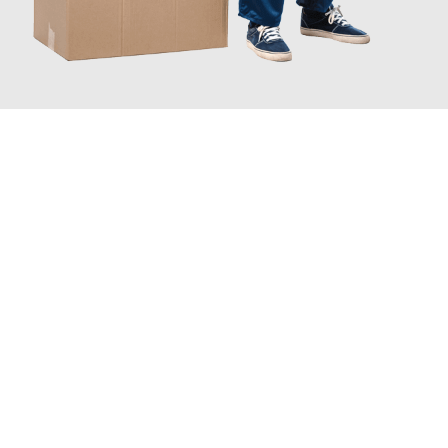
JETZT ANFRAGEN
Erleben Sie mit Umzugsmeister Traugott Neuss, wie
einfach und
stressfrei Ihr Umzug Neuss Tekirdag
sein kann. Unser
Expertenteam steht bereit, um Ihnen einen reibungslosen
Übergang in Ihr neues Zuhause zu garantieren.
Jetzt
unverbindliches Angebot
erhalten &
100€ sparen: