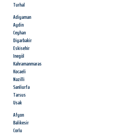
Turhal
Adiyaman
Aydin
Ceyhan
Diyarbakir
Eskisehir
Inegöl
Kahramanmaras
Kocaeli
Nazilli
Sanliurfa
Tarsus
Usak
Afyon
Balikesir
Corlu