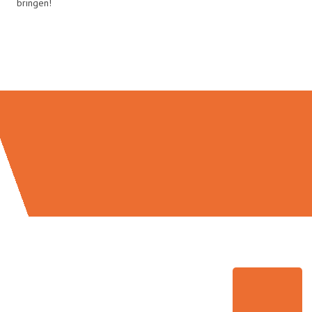
bringen!
Umzugsmeister Traugott in Zahlen: