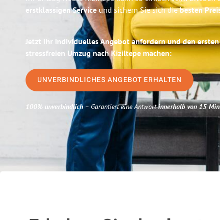
erstklassigen Service
und sichern Sie sich die
besten Prei
Jetzt Ihr individuelles Angebot anfordern und den ersten
stressfreien Umzug nach Kiziltepe machen:
UNVERBINDLICHES ANGEBOT ERHALTEN
100% unverbindlich
– Garantiert eine Antwort
innerhalb von 15 Min