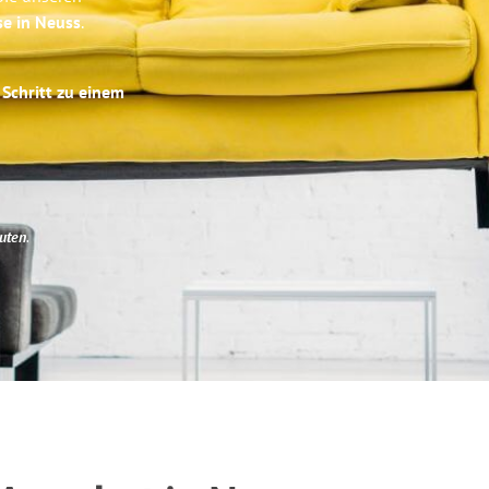
se in Neuss
.
 Schritt zu einem
uten
.