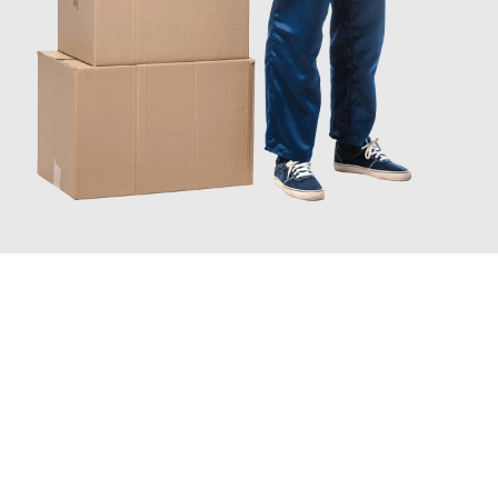
JETZT ANFRAGEN
Erleben Sie mit Umzugsmeister Traugott Neuss, wie
einfach und
stressfrei Ihr Umzug Neuss Wiener Neustadt
sein kann. Unser