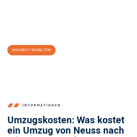
Expertenteam steht bereit, um Ihnen einen reibungslosen
Übergang in Ihr neues Zuhause zu garantieren.
Jetzt
unverbindliches Angebot
erhalten &
100€ sparen:
ANGEBOT ERHALTEN
+4915792653371
INFORMATIONEN
Umzugskosten: Was kostet
ein Umzug von Neuss nach