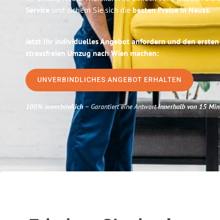
Service
und sichern Sie sich die
besten Preise in Neuss
.
Jetzt Ihr individuelles Angebot anfordern und den ersten
stressfreien Umzug nach Wien machen:
UNVERBINDLICHES ANGEBOT ERHALTEN
100% unverbindlich
– Garantiert eine Antwort
innerhalb von 15 Min