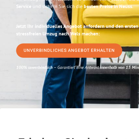
Service
und sichern Sie sich die
besten Preise in Neuss
.
Jetzt Ihr individuelles Angebot anfordern und den ersten
stressfreien Umzug nach Wels machen:
UNVERBINDLICHES ANGEBOT ERHALTEN
100% unverbindlich
– Garantiert eine Antwort
innerhalb von 15 Min