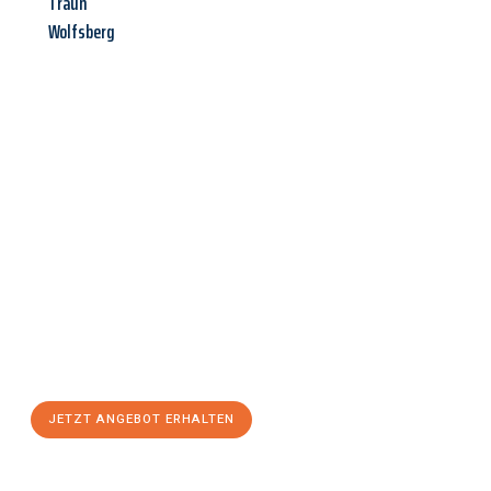
Traun
Wolfsberg
Jetzt anfragen &
Angebot
mit Best-Preis
erhalten!
Schicken Sie uns jetzt Ihre unverbindliche Anfrage und sichern
Sie sich Ihr
individuelles Umzugsangebot für Ihr Anliegen in
Neuss
zum Best-Preis! Nutzen Sie die Gelegenheit für einen
stressfreien Umzug
mit maximalem Komfort:
JETZT ANGEBOT ERHALTEN