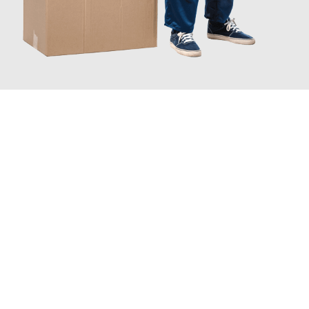
JETZT ANFRAGEN
Erleben Sie mit Umzugsmeister Traugott Neuss, wie
einfach und
stressfrei Ihr Umzug Neuss Wetzikon
sein kann. Unser
Expertenteam steht bereit, um Ihnen einen reibungslosen
Übergang in Ihr neues Zuhause zu garantieren.
Jetzt
unverbindliches Angebot
erhalten &