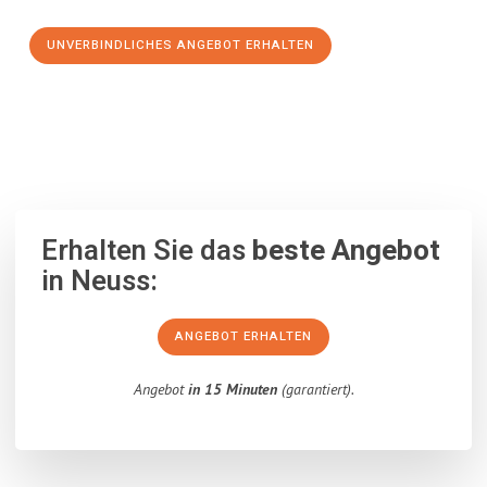
UNVERBINDLICHES ANGEBOT ERHALTEN
100% unverbindlich
– Garantiert eine Antwort
innerhalb von 15
Minuten
.
Erhalten Sie das
beste Angebot
in Neuss:
ANGEBOT ERHALTEN
Angebot
in 15 Minuten
(garantiert).