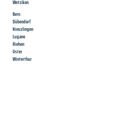
Wetzikon
Bern
Dübendorf
Kreuzlingen
Lugano
Riehen
Uster
Winterthur
Jetzt anfragen &
Angebot
mit Best-Preis
erhalten!