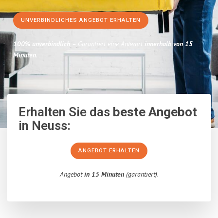
UNVERBINDLICHES ANGEBOT ERHALTEN
100% unverbindlich
– Garantiert eine Antwort
innerhalb von 15
Minuten
.
Erhalten Sie das
beste Angebot
in Neuss:
ANGEBOT ERHALTEN
Angebot
in 15 Minuten
(garantiert).