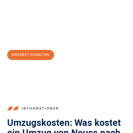
stressfrei Ihr Umzug Neuss Rapperswil-Jona
sein kann. Unser
Expertenteam steht bereit, um Ihnen einen reibungslosen
Übergang in Ihr neues Zuhause zu garantieren.
Jetzt
unverbindliches Angebot
erhalten &
100€ sparen:
ANGEBOT ERHALTEN
+4915792653371
INFORMATIONEN
Umzugskosten: Was kostet