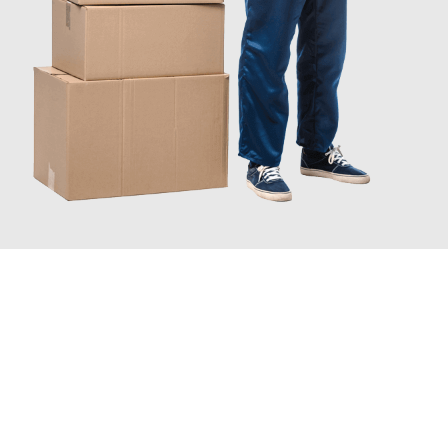
JETZT ANFRAGEN
Erleben Sie mit Umzugsmeister Traugott Neuss, wie
einfach und