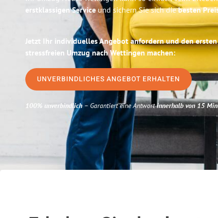
erstklassigen Service
und sichern Sie sich die
besten Prei
Jetzt Ihr individuelles Angebot anfordern und den ersten
stressfreien Umzug nach Wettingen machen:
UNVERBINDLICHES ANGEBOT ERHALTEN
100% unverbindlich
– Garantiert eine Antwort
innerhalb von 15 Min