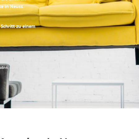
se in Neuss
.
 Schritt zu einem
uten
.