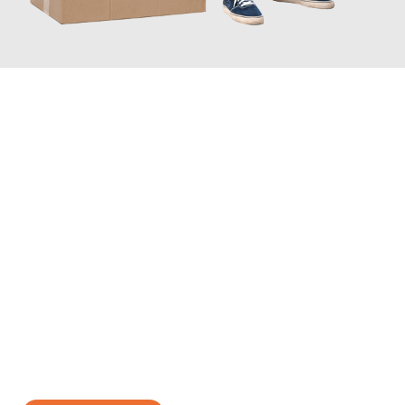
JETZT ANFRAGEN
Erleben Sie mit Umzugsmeister Traugott Neuss, wie
einfach und
stressfrei Ihr Umzug Neuss Riehen
sein kann. Unser
Expertenteam steht bereit, um Ihnen einen reibungslosen
Übergang in Ihr neues Zuhause zu garantieren.
Jetzt
unverbindliches Angebot
erhalten &
100€ sparen: