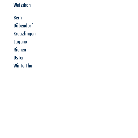
Wetzikon
Bern
Dübendorf
Kreuzlingen
Lugano
Riehen
Uster
Winterthur
Jetzt anfragen &
Angebot
mit Best-Preis
erhalten!