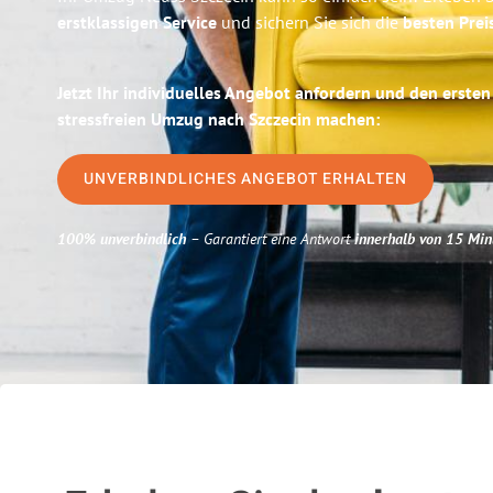
erstklassigen Service
und sichern Sie sich die
besten Prei
Jetzt Ihr individuelles Angebot anfordern und den ersten
stressfreien Umzug nach Szczecin machen:
UNVERBINDLICHES ANGEBOT ERHALTEN
100% unverbindlich
– Garantiert eine Antwort
innerhalb von 15 Min