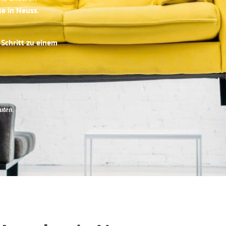
se in Neuss
.
 Schritt zu einem
uten
.