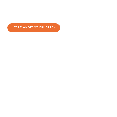
Sie sich Ihr
individuelles Umzugsangebot für Ihr Anliegen in
Neuss
zum Best-Preis! Nutzen Sie die Gelegenheit für einen
stressfreien Umzug
mit maximalem Komfort:
JETZT ANGEBOT ERHALTEN