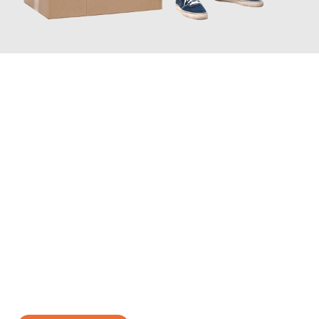
JETZT ANFRAGEN
Erleben Sie mit Umzugsmeister Traugott Neuss, wie
einfach und
stressfrei Ihr Umzug Neuss Gliwice
sein kann. Unser
Expertenteam steht bereit, um Ihnen einen reibungslosen
Übergang in Ihr neues Zuhause zu garantieren.
Jetzt
unverbindliches Angebot
erhalten &
100€ sparen: