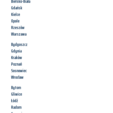
Bielsko-Biała
Gdańsk
Kielce
Opole
Rzeszów
Warszawa
Bydgoszcz
Gdynia
Kraków
Poznań
Sosnowiec
Wrocław
Bytom
Gliwice
Łódź
Radom