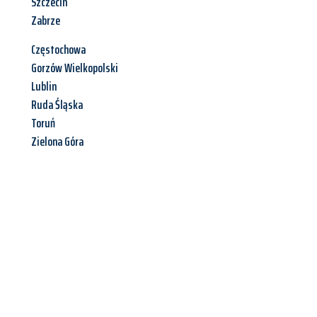
Szczecin
Zabrze
Częstochowa
Gorzów Wielkopolski
Lublin
Ruda Śląska
Toruń
Zielona Góra
Jetzt anfragen &
Angebot
mit Best-Preis
erhalten!
Schicken Sie uns jetzt Ihre unverbindliche Anfrage und sichern