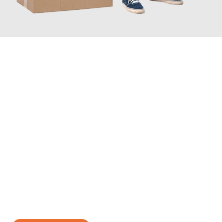
JETZT ANFRAGEN
Erleben Sie mit Umzugsmeister Traugott Neuss, wie
einfach und
stressfrei Ihr Umzug Neuss Poznań
sein kann. Unser
Expertenteam steht bereit, um Ihnen einen reibungslosen
Übergang in Ihr neues Zuhause zu garantieren.
Jetzt
unverbindliches Angebot
erhalten &
100€ sparen: