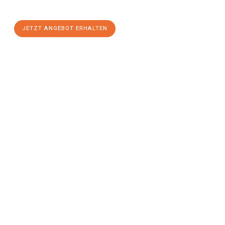
stressfreien Umzug
mit maximalem Komfort:
JETZT ANGEBOT ERHALTEN