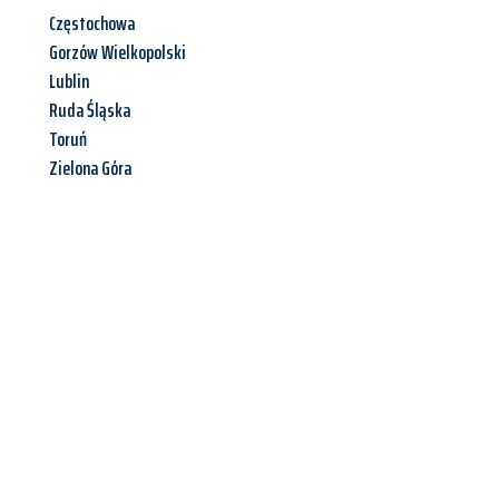
Częstochowa
Gorzów Wielkopolski
Lublin
Ruda Śląska
Toruń
Zielona Góra
Jetzt anfragen &
Angebot
mit Best-Preis
erhalten!
Schicken Sie uns jetzt Ihre unverbindliche Anfrage und sichern
Sie sich Ihr
individuelles Umzugsangebot für Ihr Anliegen in
Neuss
zum Best-Preis! Nutzen Sie die Gelegenheit für einen