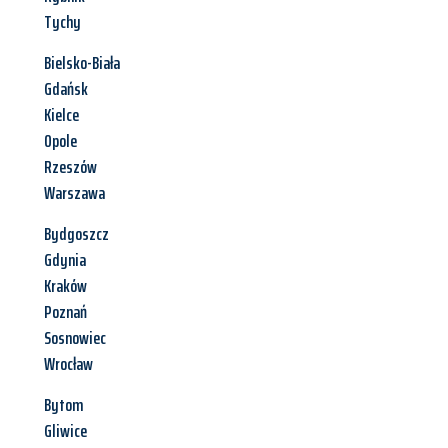
Tychy
Bielsko-Biała
Gdańsk
Kielce
Opole
Rzeszów
Warszawa
Bydgoszcz
Gdynia
Kraków
Poznań
Sosnowiec
Wrocław
Bytom
Gliwice