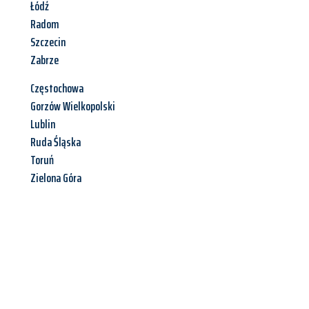
Łódź
Radom
Szczecin
Zabrze
Częstochowa
Gorzów Wielkopolski
Lublin
Ruda Śląska
Toruń
Zielona Góra
Jetzt anfragen &
Angebot