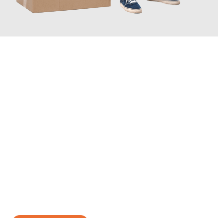
JETZT ANFRAGEN
Erleben Sie mit Umzugsmeister Traugott Neuss, wie
einfach und
stressfrei Ihr Umzug Neuss Žilina
sein kann. Unser
Expertenteam steht bereit, um Ihnen einen reibungslosen
Übergang in Ihr neues Zuhause zu garantieren.
Jetzt
unverbindliches Angebot
erhalten &
100€ sparen: