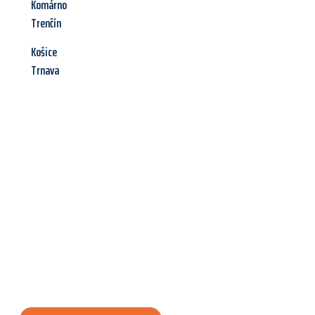
Komárno
Trenčín
Košice
Trnava
Jetzt anfragen &
Angebot
mit Best-Preis
erhalten!
Schicken Sie uns jetzt Ihre unverbindliche Anfrage und sichern
Sie sich Ihr
individuelles Umzugsangebot für Ihr Anliegen in
Neuss
zum Best-Preis! Nutzen Sie die Gelegenheit für einen
stressfreien Umzug
mit maximalem Komfort: