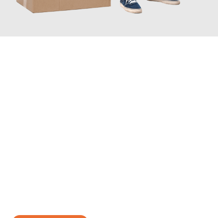
JETZT ANFRAGEN
Erleben Sie mit Umzugsmeister Traugott Neuss, wie
einfach und
stressfrei Ihr Umzug Neuss Košice
sein kann. Unser
Expertenteam steht bereit, um Ihnen einen reibungslosen
Übergang in Ihr neues Zuhause zu garantieren.
Jetzt
unverbindliches Angebot
erhalten &
100€ sparen: