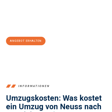
Expertenteam steht bereit, um Ihnen einen reibungslosen
Übergang in Ihr neues Zuhause zu garantieren.
Jetzt
unverbindliches Angebot
erhalten &
100€ sparen:
ANGEBOT ERHALTEN
+4915792653371
INFORMATIONEN
Umzugskosten: Was kostet
ein Umzug von Neuss nach