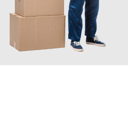
JETZT ANFRAGEN
Erleben Sie mit Umzugsmeister Traugott Neuss, wie
einfach und
stressfrei Ihr Umzug Neuss Banská Bystrica
sein kann. Unser