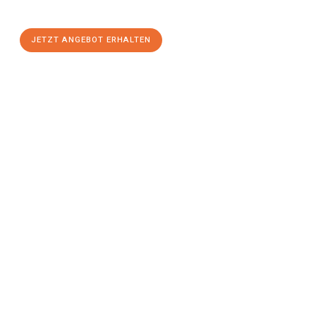
stressfreien Umzug
mit maximalem Komfort:
JETZT ANGEBOT ERHALTEN