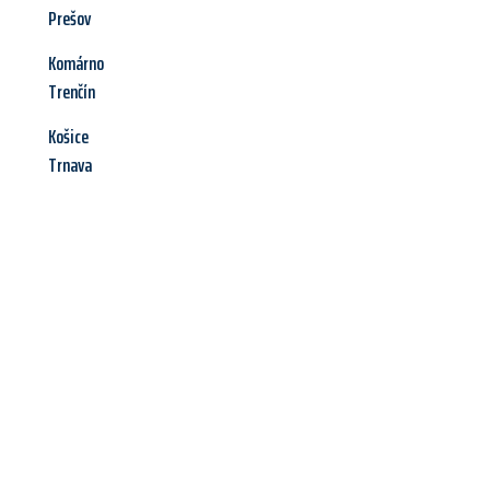
Prešov
Komárno
Trenčín
Košice
Trnava
Jetzt anfragen &
Angebot
mit Best-Preis
erhalten!
Schicken Sie uns jetzt Ihre unverbindliche Anfrage und sichern
Sie sich Ihr
individuelles Umzugsangebot für Ihr Anliegen in
Neuss
zum Best-Preis! Nutzen Sie die Gelegenheit für einen