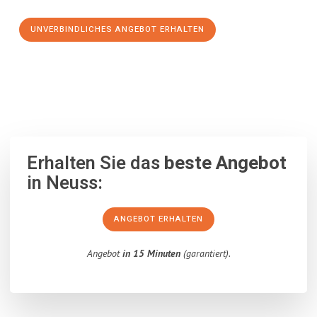
UNVERBINDLICHES ANGEBOT ERHALTEN
100% unverbindlich
– Garantiert eine Antwort
innerhalb von 15
Minuten
.
Erhalten Sie das
beste Angebot
in Neuss:
ANGEBOT ERHALTEN
Angebot
in 15 Minuten
(garantiert).