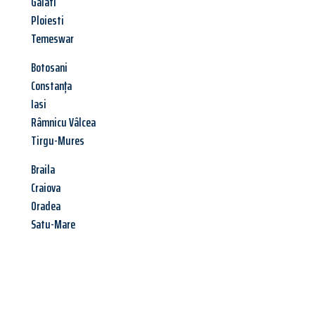
Galati
Ploiesti
Temeswar
Botosani
Constanța
Iasi
Râmnicu Vâlcea
Tirgu-Mures
Braila
Craiova
Oradea
Satu-Mare