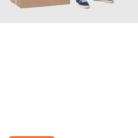
JETZT ANFRAGEN
Erleben Sie mit Umzugsmeister Traugott Neuss, wie
einfach und
stressfrei Ihr Umzug Neuss Ploiesti
sein kann. Unser
Expertenteam steht bereit, um Ihnen einen reibungslosen
Übergang in Ihr neues Zuhause zu garantieren.
Jetzt
unverbindliches Angebot
erhalten &
100€ sparen: