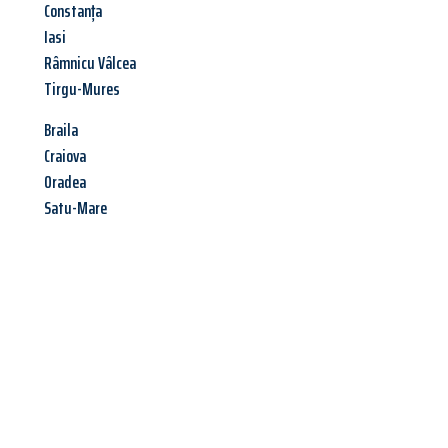
Constanța
Iasi
Râmnicu Vâlcea
Tirgu-Mures
Braila
Craiova
Oradea
Satu-Mare
Jetzt anfragen &
Angebot
mit Best-Preis
erhalten!