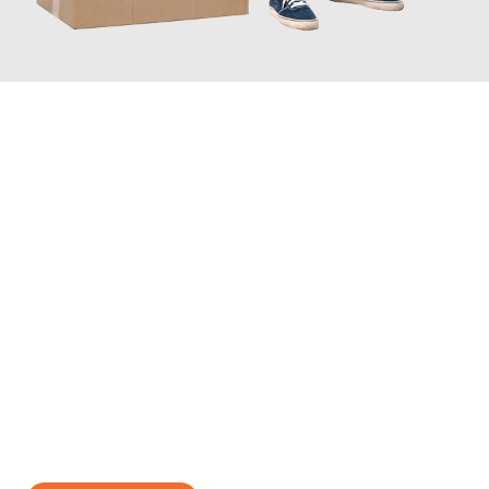
JETZT ANFRAGEN
Erleben Sie mit Umzugsmeister Traugott Neuss, wie
einfach und
stressfrei Ihr Umzug Neuss Craiova
sein kann. Unser
Expertenteam steht bereit, um Ihnen einen reibungslosen
Übergang in Ihr neues Zuhause zu garantieren.
Jetzt
unverbindliches Angebot
erhalten &
100€ sparen: