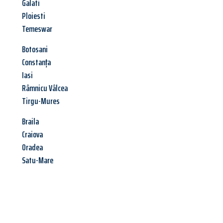
Galati
Ploiesti
Temeswar
Botosani
Constanța
Iasi
Râmnicu Vâlcea
Tirgu-Mures
Braila
Craiova
Oradea
Satu-Mare