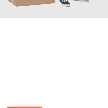
JETZT ANFRAGEN
Erleben Sie mit Umzugsmeister Traugott Neuss, wie
einfach und
stressfrei Ihr Umzug Neuss Braila
sein kann. Unser
Expertenteam steht bereit, um Ihnen einen reibungslosen
Übergang in Ihr neues Zuhause zu garantieren.
Jetzt
unverbindliches Angebot
erhalten &
100€ sparen: