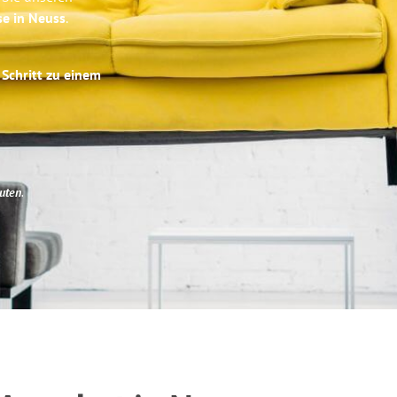
se in Neuss
.
 Schritt zu einem
uten
.