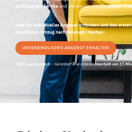
erstklassigen Service
und sichern Sie sich die
besten Prei
Jetzt Ihr individuelles Angebot anfordern und den ersten
stressfreien Umzug nach Helsingor machen:
UNVERBINDLICHES ANGEBOT ERHALTEN
100% unverbindlich
– Garantiert eine Antwort
innerhalb von 15 Min