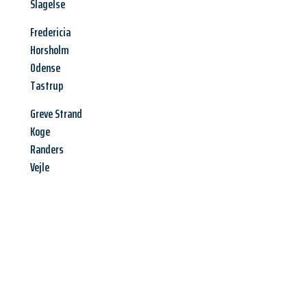
Slagelse
Fredericia
Horsholm
Odense
Tastrup
Greve Strand
Koge
Randers
Vejle
Jetzt anfragen &
Angebot
mit Best-Preis
erhalten!