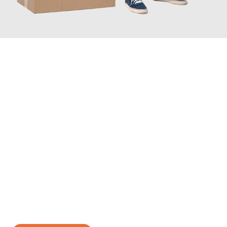
JETZT ANFRAGEN
Erleben Sie mit Umzugsmeister Traugott Neuss, wie
einfach und
stressfrei Ihr Umzug Neuss Aarhus
sein kann. Unser
Expertenteam steht bereit, um Ihnen einen reibungslosen
Übergang in Ihr neues Zuhause zu garantieren.
Jetzt
unverbindliches Angebot
erhalten &
100€ sparen: