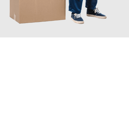
JETZT ANFRAGEN
Erleben Sie mit Umzugsmeister Traugott Neuss, wie
einfach und
stressfrei Ihr Umzug Neuss Fredericia
sein kann. Unser
Expertenteam steht bereit, um Ihnen einen reibungslosen
Übergang in Ihr neues Zuhause zu garantieren.
Jetzt
unverbindliches Angebot
erhalten &