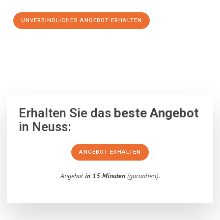
UNVERBINDLICHES ANGEBOT ERHALTEN
100% unverbindlich
– Garantiert eine Antwort
innerhalb von 15
Minuten
.
Erhalten Sie das
beste Angebot
in Neuss:
ANGEBOT ERHALTEN
Angebot
in 15 Minuten
(garantiert).