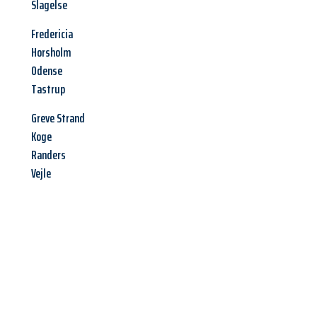
Slagelse
Fredericia
Horsholm
Odense
Tastrup
Greve Strand
Koge
Randers
Vejle
Jetzt anfragen &
Angebot
mit Best-Preis
erhalten!