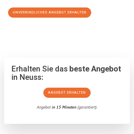
UNVERBINDLICHES ANGEBOT ERHALTEN
100% unverbindlich
– Garantiert eine Antwort
innerhalb von 15
Minuten
.
Erhalten Sie das
beste Angebot
in Neuss:
ANGEBOT ERHALTEN
Angebot
in 15 Minuten
(garantiert).