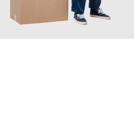
JETZT ANFRAGEN
Erleben Sie mit Umzugsmeister Traugott Neuss, wie
einfach und
stressfrei Ihr Umzug Neuss Linköping
sein kann. Unser
Expertenteam steht bereit, um Ihnen einen reibungslosen
Übergang in Ihr neues Zuhause zu garantieren.
Jetzt
unverbindliches Angebot
erhalten &