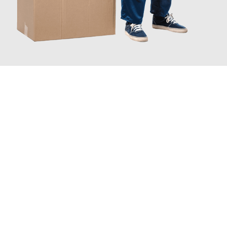
JETZT ANFRAGEN
Erleben Sie mit Umzugsmeister Traugott Neuss, wie
einfach und
stressfrei Ihr Umzug Neuss Halmstad
sein kann. Unser
Expertenteam steht bereit, um Ihnen einen reibungslosen
Übergang in Ihr neues Zuhause zu garantieren.
Jetzt
unverbindliches Angebot
erhalten &