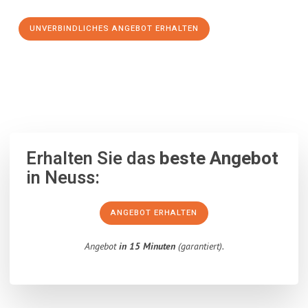
UNVERBINDLICHES ANGEBOT ERHALTEN
100% unverbindlich
– Garantiert eine Antwort
innerhalb von 15
Minuten
.
Erhalten Sie das
beste Angebot
in Neuss:
ANGEBOT ERHALTEN
Angebot
in 15 Minuten
(garantiert).