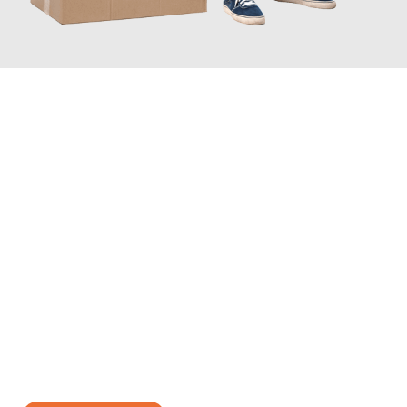
JETZT ANFRAGEN
Erleben Sie mit Umzugsmeister Traugott Neuss, wie
einfach und
stressfrei Ihr Umzug Neuss Utrecht
sein kann. Unser
Expertenteam steht bereit, um Ihnen einen reibungslosen
Übergang in Ihr neues Zuhause zu garantieren.
Jetzt
unverbindliches Angebot
erhalten &
100€ sparen: