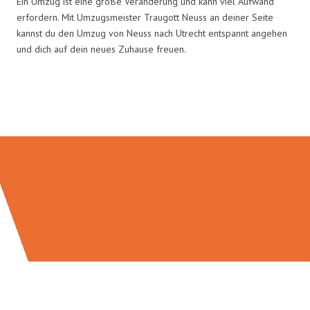
Ein Umzug ist eine große Veränderung und kann viel Aufwand
erfordern. Mit Umzugsmeister Traugott Neuss an deiner Seite
kannst du den Umzug von Neuss nach Utrecht entspannt angehen
und dich auf dein neues Zuhause freuen.
Umzugsmeister Traugott in Zahlen: