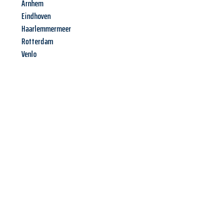
Arnhem
Eindhoven
Haarlemmermeer
Rotterdam
Venlo
Jetzt anfragen &
Angebot
mit Best-Preis
erhalten!
Schicken Sie uns jetzt Ihre unverbindliche Anfrage und sichern
Sie sich Ihr
individuelles Umzugsangebot für Ihr Anliegen in
Neuss
zum Best-Preis! Nutzen Sie die Gelegenheit für einen
stressfreien Umzug
mit maximalem Komfort: