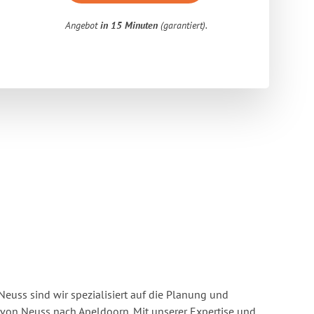
Angebot
in 15 Minuten
(garantiert).
euss sind wir spezialisiert auf die Planung und
on Neuss nach Apeldoorn. Mit unserer Expertise und