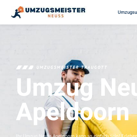
Umzugsu
UMZUGSMEISTER TRAUGOTT
Umzug Ne
Apeldoorn
Ihr Umzug Neuss Apeldoorn kann so einfach sein! Erleben