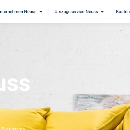
nternehmen Neuss
Umzugsservice Neuss
Kosten
uss
 Sie unseren