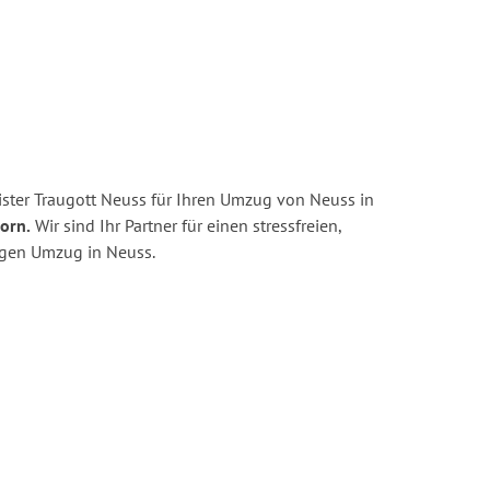
ster Traugott Neuss für Ihren Umzug von Neuss in
orn.
Wir sind Ihr Partner für einen stressfreien,
igen Umzug in Neuss.