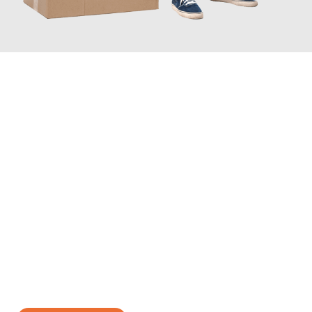
JETZT ANFRAGEN
Erleben Sie mit Umzugsmeister Traugott Neuss, wie
einfach und
stressfrei Ihr Umzug Neuss Livorno
sein kann. Unser
Expertenteam steht bereit, um Ihnen einen reibungslosen
Übergang in Ihr neues Zuhause zu garantieren.
Jetzt
unverbindliches Angebot
erhalten &
100€ sparen: