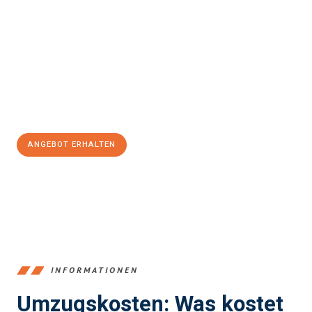
Erleben Sie mit Umzugsmeister Traugott Neuss, wie
einfach und
stressfrei Ihr Umzug Neuss Giugliano in Kampanien
sein kann.
Unser Expertenteam steht bereit, um Ihnen einen reibungslosen
Übergang in Ihr neues Zuhause zu garantieren.
Jetzt
unverbindliches Angebot
erhalten &
100€ sparen:
ANGEBOT ERHALTEN
+4915792653371
INFORMATIONEN
Umzugskosten: Was kostet