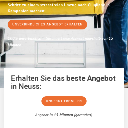
Schritt zu einem stressfreien Umzug nach Giugliano in
Kampanien machen:
UNVERBINDLICHES ANGEBOT ERHALTEN
100% unverbindlich
– Garantiert eine Antwort
innerhalb von 15
Minuten
.
Erhalten Sie das
beste Angebot
in Neuss:
ANGEBOT ERHALTEN
Angebot
in 15 Minuten
(garantiert).