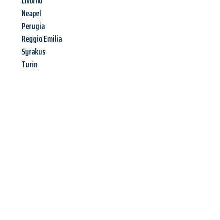
Livorno
Neapel
Perugia
Reggio Emilia
Syrakus
Turin
Jetzt anfragen &
Angebot
mit Best-Preis
erhalten!
Schicken Sie uns jetzt Ihre unverbindliche Anfrage und sichern
Sie sich Ihr
individuelles Umzugsangebot für Ihr Anliegen in
Neuss
zum Best-Preis! Nutzen Sie die Gelegenheit für einen
stressfreien Umzug
mit maximalem Komfort: